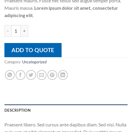
Praesent mauris. Fusce nec tellus sed augue semper porta.
Mauris massa.
Lorem ipsum dolor sit amet, consectetur
adipiscing elit
.
Pici quantity
ADD TO QUOTE
Category:
Uncategorized
DESCRIPTION
Praesent libero. Sed cursus ante dapibus diam. Sed nisi. Nulla
quis sem at nibh elementum imperdiet. Duis sagittis ipsum.